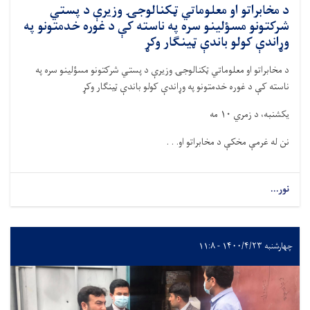
د مخابراتو او معلوماتي ټکنالوجۍ وزیرې د پستي
شرکتونو مسؤلینو سره په ناسته کې د غوره خدمتونو په
وړاندې کولو باندې ټینګار وکړ
د مخابراتو او معلوماتي ټکنالوجۍ وزیرې د پستي شرکتونو مسؤلینو سره په
ناسته کې د غوره خدمتونو په وړاندې کولو باندې ټینګار وکړ
یکشنبه، د زمري
۱۰
مه
نن له غرمې مخکې د مخابراتو او. . .
نور...
چهارشنبه ۱۴۰۰/۴/۲۳ - ۱۱:۸