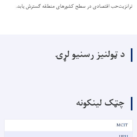
ترانزﻳﺖﺣﺐ اقتصادی در سطح کشورهای ﻣﻨﻂﻘﻪ گسترش ﻳﺎﺑﺪ.
د ټولنیز رسنیو لړۍ
چټک لینکونه
MCIT
UPU