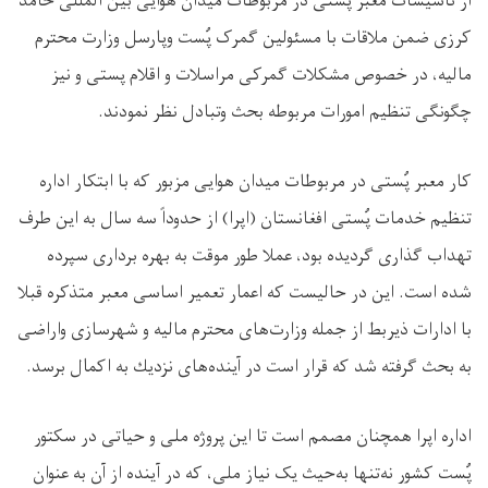
از تاسیسات معبر پُستی در مربوطات میدان هوایی بین المللی حامد
کرزی ضمن ملاقات با مسئولین گمرک پُست وپارسل وزارت محترم
مالیه، در خصوص مشکلات گمرکی مراسلات و اقلام پستی و نیز
چگونگی تنظیم امورات مربوطه بحث وتبادل نظر نمودند.
کار معبر پُستی در مربوطات میدان هوایی ﻣﺰﺑﻮﺭ که با ابتکار اداره
تنظیم خدمات پُستی اﻓﻐﺎﻧﺴﺘﺎﻥ (اﭘﺮا) از حدوداً سه سال به این طرف
تهداب گذاری گردیده بود، عملا طور موقت به بهره برداری سپرده
شده است. این در حالیست که اعمار تعمیر اساسی معبر متذکره قبلا
با ادارات ذیربط از جمله وزارتﻫﺎی محترم مالیه و شهرسازی واراضی
به بحث گرفته شد ﻛﻪ ﻗﺮاﺭ اﺳﺖ ﺩﺭ ﺁﻳﻨﺪﻩﻫﺎی ﻧﺰﺩﻳﻚ ﺑﻪ اﻛﻤﺎﻝ ﺑﺮﺳﺪ.
اداره اپرا همچنان مصمم است تا این پروژه ملی و حیاتی در سکتور
پُست کشور ﻧﻪﺗﻨﻬﺎ ﺑﻪﺣﻴﺚ یک نیاز ملی، که در آینده از آن به عنوان