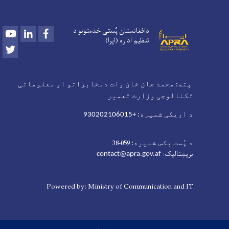
دافغانستان پُستی خدمتونو د
Youtube
LinkedIn
Facebook
تنظیم اداره (اپرا)
Twitter
پته: محمد جان خان وات دمخابراتو او معلوماتی
تکنالوجی وزارت تعمی
ر
د اریکی شمیره: +930202106015
059-38
د پُست بکس شمیره:
بریښنالیک:
contact@apra.gov.af
Powered by: Ministry of Communication and IT