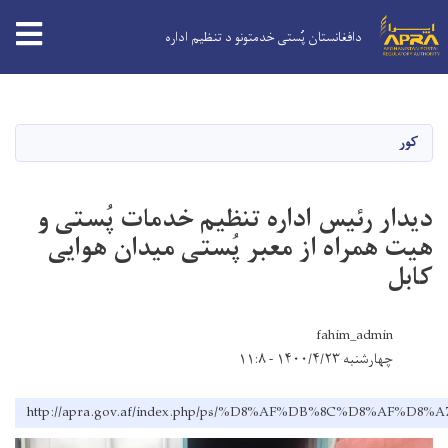
دافغانستان پُستی خدمتونو د تنظیم اداره
اصلي
منځپانګه
دانګل
کور
دیدار رئیس اداره تنظیم خدمات پُستی و
هیت همراه از معبر پُستی میدان هوایی
کابل
fahim_admin
چهارشنبه ۱۴۰۰/۴/۲۳ - ۱۱:۸
http://apra.gov.af/index.php/ps/%D8%AF%DB%8C%D